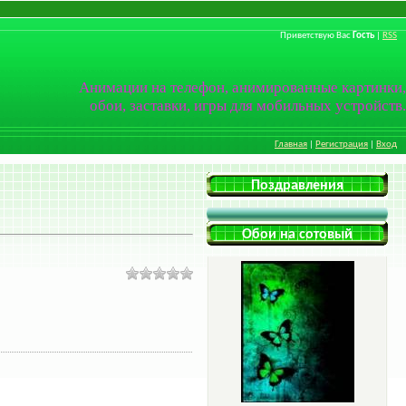
Приветствую Вас
Гость
|
RSS
Анимации на телефон, анимированные картинки,
обои, заставки, игры для мобильных устройств.
Главная
|
Регистрация
|
Вход
Поздравления
Обои на сотовый