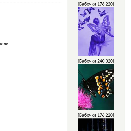
[
Бабочки 176 220
]
тели.
[
Бабочки 240 320
]
[
Бабочки 176 220
]