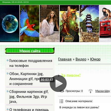
Вторник, 18.10.2016, 16:52
Меню сайта
Главная
»
Видео
»
Юмор
Голосовые поздравления
на телефон
Обои, Картинки jpg,
За пивом!
Анимации gif, просмотр
00:03:47
и сохранение
Просмотры
: 0
Маски-Шоу
Сборники картинок gif,
jpg, Фильмов 3gp, Игр
Описание материала
:
java,
В очереди за пивом все равны!
О телефонах и помощь