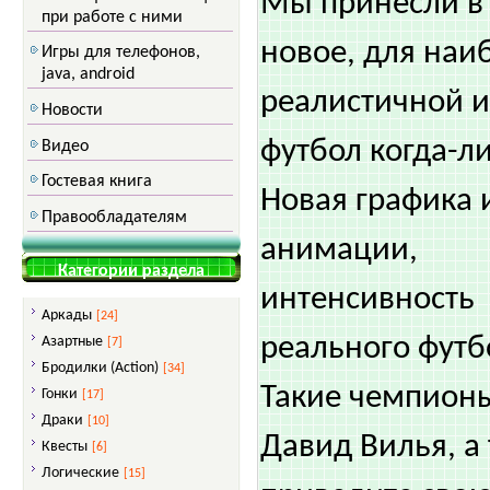
Мы принесли в 
при работе с ними
новое, для наи
Игры для телефонов,
java, android
реалистичной и
Новости
футбол когда-л
Видео
Гостевая книга
Новая графика 
Правообладателям
анимации,
Категории раздела
интенсивность
Аркады
[24]
реального футб
Азартные
[7]
Бродилки (Action)
[34]
Такие чемпионы
Гонки
[17]
Драки
[10]
Давид Вилья, а
Квесты
[6]
Логические
[15]