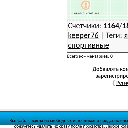
Скачать c
Deposit Files
Счетчики
:
1164
/
1
keeper76
|
Теги
:
я
спортивные
Всего комментариев
:
0
Добавлять ко
зарегистрир
[
Реги
Все файлы взяты из свободных источников и представлены
обязуетесь удалить их сразу после просмотра. Любое ко