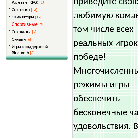
приведите сво
Ролевые (RPG)
[19]
Стратегии
[23]
любимую коман
Симуляторы
[15]
Спортивные
[7]
том числе всех
Стрелялки
[5]
Онлайн
[6]
реальных игрок
Игры с поддержкой
Bluetooth
[6]
победе!
Многочисленн
режимы игры
обеспечить
бесконечные ч
удовольствия. 