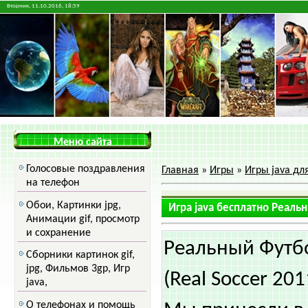
Вторник, 11.10.2016, 18:59
Меню сайта
Голосовые поздравления
Главная
»
Игры
»
Игры java дл
на телефон
Обои, Картинки jpg,
Игра java бесплатно Реальн
Анимации gif, просмотр
и сохранение
Реальный Футб
Сборники картинок gif,
jpg, Фильмов 3gp, Игр
(Real Soccer 201
java,
О телефонах и помощь