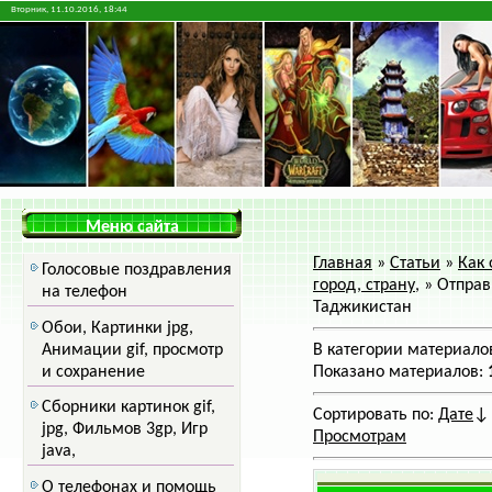
Вторник, 11.10.2016, 18:44
Меню сайта
Главная
»
Статьи
»
Как 
Голосовые поздравления
город, страну,
» Отправ
на телефон
Таджикистан
Обои, Картинки jpg,
Анимации gif, просмотр
В категории материало
и сохранение
Показано материалов
:
Сборники картинок gif,
Сортировать по
:
Дате
↓
jpg, Фильмов 3gp, Игр
Просмотрам
java,
О телефонах и помощь