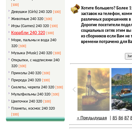
[100]
Хотите большего? Более 1
Девушки (Girls) 240 320
[100]
заставок на телефон, ком
Животные 240 320
различных разрешениях в 
[100]
Дорогие посетители подел
Игры (Games) 240 320
[100]
социальных сетях этим вы
Корабли 240 320
[100]
из сборников если Вам не 
Море, пальмы и вода 240
времени потрачено для Ва
320
[100]
Музыка (Music) 240 320
[100]
Открытки, с надписями 240
320
[100]
Приколы 240 320
[100]
Природа 240 320
[100]
Скелеты, черепа 240 320
[100]
Мультфильмы 240 320
[100]
Цветочки 240 320
[100]
Планеты, космос 240 320
[100]
« Предыдущая
|
85
86
87