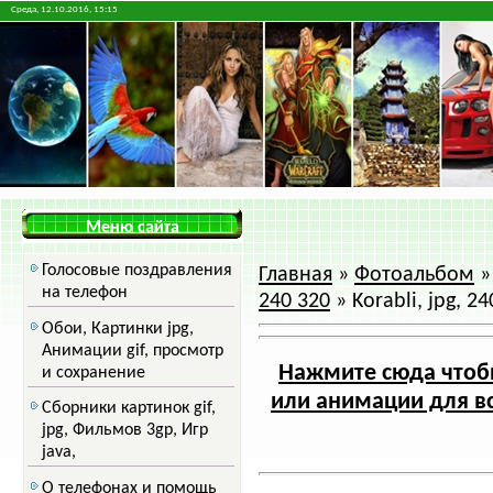
Среда, 12.10.2016, 15:15
Меню сайта
Голосовые поздравления
Главная
»
Фотоальбом
на телефон
240 320
» Korabli, jpg, 2
Обои, Картинки jpg,
Анимации gif, просмотр
Нажмите сюда чтобы
и сохранение
или анимации для вс
Сборники картинок gif,
jpg, Фильмов 3gp, Игр
java,
О телефонах и помощь