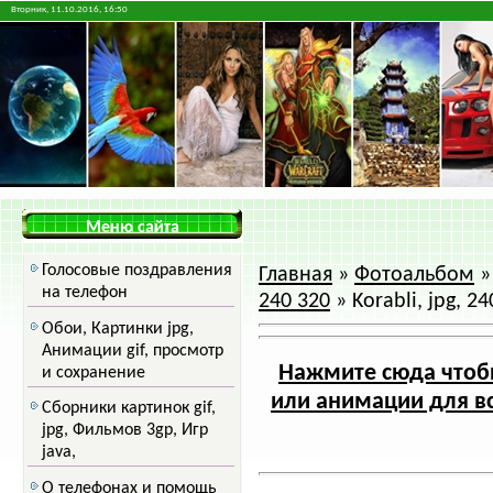
Вторник, 11.10.2016, 16:50
Меню сайта
Голосовые поздравления
Главная
»
Фотоальбом
на телефон
240 320
» Korabli, jpg, 2
Обои, Картинки jpg,
Анимации gif, просмотр
Нажмите сюда чтобы
и сохранение
или анимации для вс
Сборники картинок gif,
jpg, Фильмов 3gp, Игр
java,
О телефонах и помощь