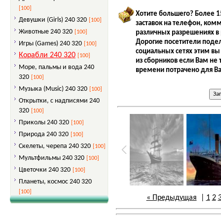
[100]
Хотите большего? Более 1
Девушки (Girls) 240 320
[100]
заставок на телефон, ком
Животные 240 320
различных разрешениях в 
[100]
Дорогие посетители подел
Игры (Games) 240 320
[100]
социальных сетях этим вы
Корабли 240 320
[100]
из сборников если Вам не 
Море, пальмы и вода 240
времени потрачено для Ва
320
[100]
Музыка (Music) 240 320
[100]
Открытки, с надписями 240
320
[100]
Приколы 240 320
[100]
Природа 240 320
[100]
Скелеты, черепа 240 320
[100]
Мультфильмы 240 320
[100]
Цветочки 240 320
[100]
Планеты, космос 240 320
[100]
« Предыдущая
|
1
2