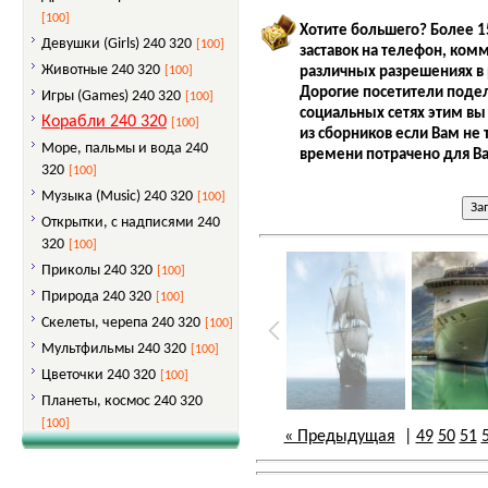
[100]
Хотите большего? Более 1
Девушки (Girls) 240 320
[100]
заставок на телефон, ком
Животные 240 320
различных разрешениях в 
[100]
Дорогие посетители подел
Игры (Games) 240 320
[100]
социальных сетях этим вы
Корабли 240 320
[100]
из сборников если Вам не 
Море, пальмы и вода 240
времени потрачено для Ва
320
[100]
Музыка (Music) 240 320
[100]
Открытки, с надписями 240
320
[100]
Приколы 240 320
[100]
Природа 240 320
[100]
Скелеты, черепа 240 320
[100]
Мультфильмы 240 320
[100]
Цветочки 240 320
[100]
Планеты, космос 240 320
[100]
« Предыдущая
|
49
50
51