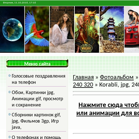
Вторник, 11.10.2016, 17:16
Меню сайта
Голосовые поздравления
Главная
»
Фотоальбом
на телефон
240 320
» Korabli, jpg, 2
Обои, Картинки jpg,
Анимации gif, просмотр
Нажмите сюда чтобы
и сохранение
или анимации для вс
Сборники картинок gif,
jpg, Фильмов 3gp, Игр
java,
О телефонах и помощь