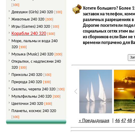
[100]
Хотите большего? Более 1
Девушки (Girls) 240 320
[100]
заставок на телефон, ком
Животные 240 320
различных разрешениях в 
[100]
Дорогие посетители подел
Игры (Games) 240 320
[100]
социальных сетях этим вы
Корабли 240 320
[100]
из сборников если Вам не 
Море, пальмы и вода 240
времени потрачено для Ва
320
[100]
Музыка (Music) 240 320
[100]
Открытки, с надписями 240
320
[100]
Приколы 240 320
[100]
Природа 240 320
[100]
Скелеты, черепа 240 320
[100]
Мультфильмы 240 320
[100]
Цветочки 240 320
[100]
Планеты, космос 240 320
[100]
« Предыдущая
|
46
47
48