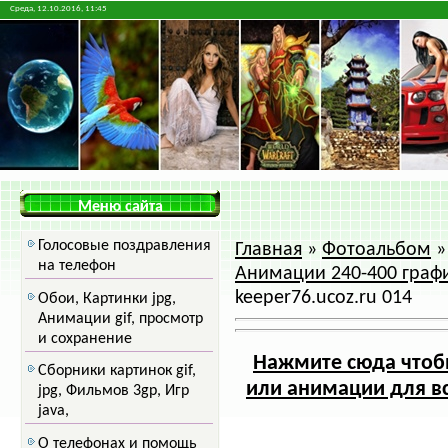
Среда, 12.10.2016, 11:45
Меню сайта
Голосовые поздравления
Главная
»
Фотоальбом
на телефон
Анимации 240-400 граф
keeper76.ucoz.ru 014
Обои, Картинки jpg,
Анимации gif, просмотр
и сохранение
Нажмите сюда чтобы
Сборники картинок gif,
или анимации для вс
jpg, Фильмов 3gp, Игр
java,
О телефонах и помощь