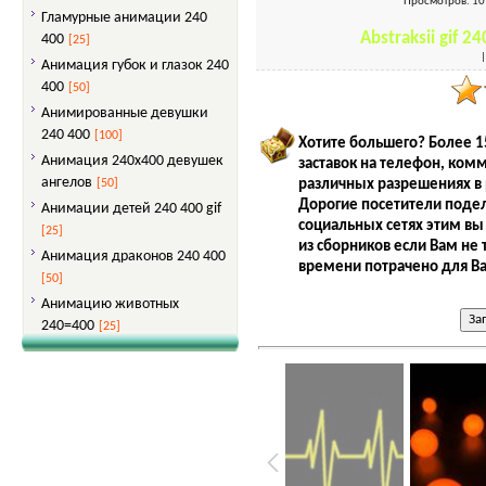
Просмотров
: 1
Гламурные анимации 240
Abstraksii gif 
400
[25]
Анимация губок и глазок 240
400
[50]
Анимированные девушки
240 400
[100]
Хотите большего? Более 1
Анимация 240x400 девушек
заставок на телефон, ком
ангелов
различных разрешениях в 
[50]
Дорогие посетители подел
Анимации детей 240 400 gif
социальных сетях этим вы
[25]
из сборников если Вам не 
Анимация драконов 240 400
времени потрачено для Ва
[50]
Анимацию животных
240=400
[25]