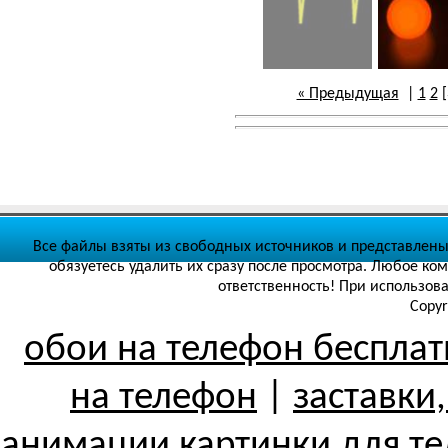
« Предыдущая
|
1
2
[
Все файлы взяты из свободных источников и представлены
обязуетесь удалить их сразу после просмотра. Любое ко
ответственность! При использов
Copyr
обои на телефон беспла
на телефон
|
заставки
анимации картинки для т