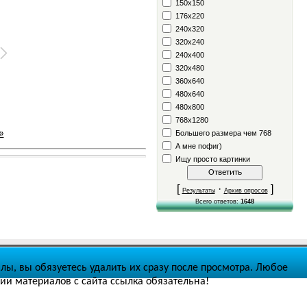
150x150
176x220
240x320
320x240
240x400
320x480
360x640
480x640
480x800
768x1280
»
Большего размера чем 768
А мне пофиг)
Ищу просто картинки
[
·
]
Результаты
Архив опросов
Всего ответов:
1648
ы, вы обязуетесь удалить их сразу после просмотра. Любое
ии материалов с сайта ссылка обязательна!