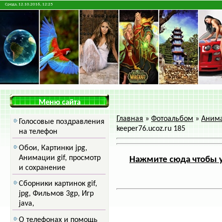
Среда, 12.10.2016, 12:25
Меню сайта
Главная
»
Фотоальбом
»
Анима
Голосовые поздравления
keeper76.ucoz.ru 185
на телефон
Обои, Картинки jpg,
Анимации gif, просмотр
Нажмите сюда чтобы у
и сохранение
Сборники картинок gif,
jpg, Фильмов 3gp, Игр
java,
О телефонах и помощь