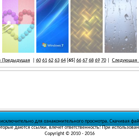
« Предыдущая
|
60
61
62
63
64
[
65
]
66
67
68
69
70
|
Следующая 
исключительно для ознакомительного просмотра. Скачивая файл
торые даются ссылки, влечет ответственность! При использован
Copyright © 2010 - 2016