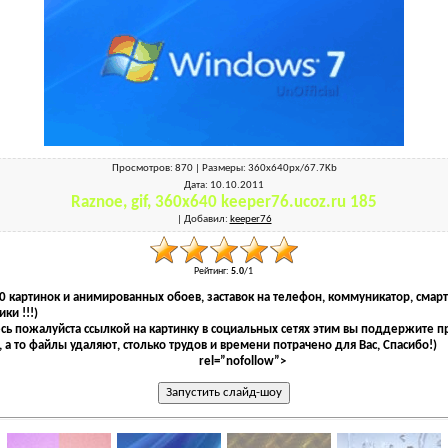
Просмотров
: 870 |
Размеры
: 360x640px/67.7Kb
Дата
: 10.10.2011
Raznoe, gif, 360x640 keeper76.ucoz.ru 185
|
Добавил
:
keeper76
Рейтинг
:
5.0
/
1
0 картинок и анимированных обоев, заставок на телефон, коммуникатор, смар
ки !!!)
ь пожалуйста ссылкой на картинку в социальных сетях этим вы поддержите пр
 а то файлы удаляют, столько трудов и времени потрачено для Вас, Спасибо!)
rel=”nofollow”>