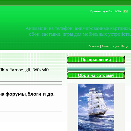
Приветствую Вас
Гость
|
RSS
Анимации на телефон, анимированные картинки,
обои, заставки, игры для мобильных устройств.
Главная
|
Регистрация
|
Вход
Поздравления
КПК
» Raznoe, gif, 360x640
Обои на сотовый
на форумы,блоги и др.