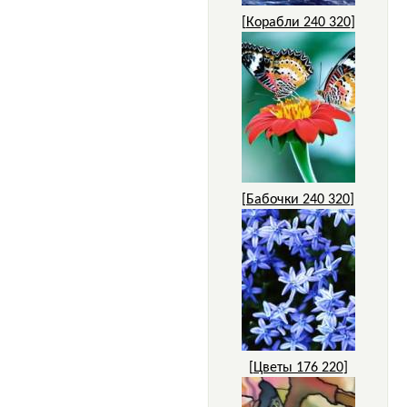
[
Корабли 240 320
]
[
Бабочки 240 320
]
[
Цветы 176 220
]