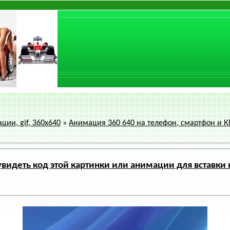
ции, gif, 360x640
»
Анимация 360 640 на телефон, смартфон и 
видеть код этой картинки или анимации для вставки 