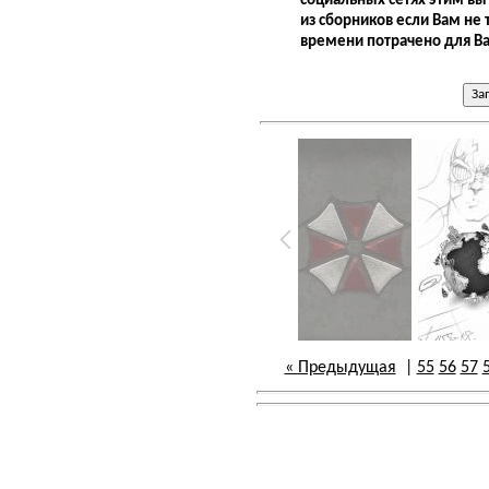
социальных сетях этим вы
из сборников если Вам не 
времени потрачено для Ва
« Предыдущая
|
55
56
57