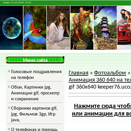
Среда, 12.10.2016, 12:25
Меню сайта
Голосовые поздравления
Главная
»
Фотоальбом
на телефон
Анимация 360 640 на те
gif 360x640 keeper76.uco
Обои, Картинки jpg,
Анимации gif, просмотр
и сохранение
Нажмите сюда чтобы
Сборники картинок gif,
или анимации для вс
jpg, Фильмов 3gp, Игр
java,
О телефонах и помощь