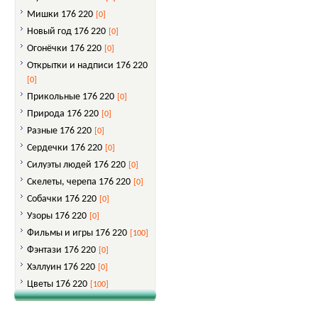
Мишки 176 220
[0]
Новый год 176 220
[0]
Огонёчки 176 220
[0]
Открытки и надписи 176 220
[0]
Прикольные 176 220
[0]
Природа 176 220
[0]
Разные 176 220
[0]
Сердечки 176 220
[0]
Силуэты людей 176 220
[0]
Скелеты, черепа 176 220
[0]
Собачки 176 220
[0]
Узоры 176 220
[0]
Фильмы и игры 176 220
[100]
Фэнтази 176 220
[0]
Хэллуин 176 220
[0]
Цветы 176 220
[100]