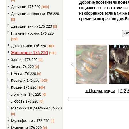
[0]
Дорогие посетители подел
Девушки 176 220
[100]
социальных сетях этим вы
из сборников если Вам не 
Девушки ангелочки 176 220
времени потрачено для Ва
[0]
Девушки анимэ 176 220
[0]
Планеты, космос 176 220
[100]
Дракончики 176 220
[100]
Животные 176 220
[100]
Здания 176 220
[0]
Зима 176 220
[0]
Имена 176 220
[0]
Корабли 176 220
[100]
Кошки 176 220
[100]
« Предыдущая
|
1
2
Логотипы 176 220
[0]
Любовь 176 220
[0]
Мальчики и девочки 176 220
[0]
Мультфильмы 176 220
[0]
Мужчины 176 220
[0]