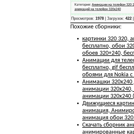
Категория
:
Анимации на телефон 320 
анимаций на телефон 320x240
Просмотров
:
1978
|
Загрузок
:
422
Похожие сборники:
картинки 320 320, 
бесплатно, обои 320
обоев 320+240, бес
Анимации для телеф
бесплатно, gif бесп
обоями для Nokia с
Анимашки 320x240 д
анимации 320x240, 
анимации 320x240 
Движущиеся картин
анимация, Анимиро
анимация обои 320
Скачать сборник ан
анимированные кар