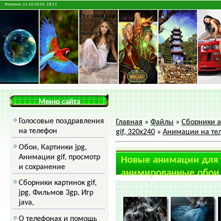
Вторник, 11.10.2016, 18:11
Меню сайта
Голосовые поздравления
Главная
»
Файлы
»
Сборники а
на телефон
gif, 320x240
»
Анимации на тел
Обои, Картинки jpg,
Анимации gif, просмотр
Новые анимации для 
и сохранение
анимированные обои 
Сборники картинок gif,
jpg, Фильмов 3gp, Игр
java,
О телефонах и помощь